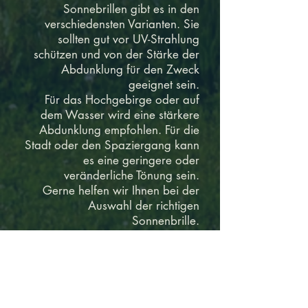
Sonnebrillen gibt es in den
verschiedensten Varianten. Sie
sollten gut vor UV-Strahlung
schützen und von der Stärke der
Abdunklung für den Zweck
geeignet sein.
Für das Hochgebirge oder auf
dem Wasser wird eine stärkere
Abdunklung empfohlen. Für die
Stadt oder den Spaziergang kann
es eine geringere oder
veränderliche Tönung sein.
Gerne helfen wir Ihnen bei der
Auswahl der richtigen
Sonnenbrille.